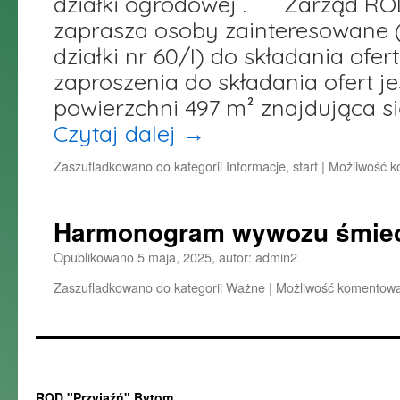
działki ogrodowej . Zarząd ROD
zaprasza osoby zainteresowane 
działki nr 60/I) do składania o
zaproszenia do składania ofert je
powierzchni 497 m² znajdująca s
Czytaj dalej
→
Zaszufladkowano do kategorii
Informacje
,
start
|
Możliwość 
Harmonogram wywozu śmie
Opublikowano
5 maja, 2025
,
autor:
admin2
Zaszufladkowano do kategorii
Ważne
|
Możliwość komentow
ROD "Przyjaźń" Bytom