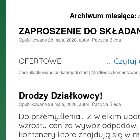
do
Archiwum miesiąca:
treści
ZAPROSZENIE DO SKŁADAN
Opublikowano
28 maja, 2026
,
autor:
Patrycja Bieda
ZAPYTA
OFERTOWE …
Czytaj 
Zaszufladkowano do kategorii
start
|
Możliwość komentowan
Drodzy Działkowcy!
Opublikowano
26 maja, 2026
,
autor:
Patrycja Bieda
Do przemyślenia… Z wielkim up
wzrostu cen za wywóz odpadów.
kontenery które znajdują się w m