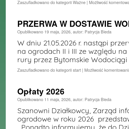
Zaszufladkowano do kategorii
Ważne
|
Możliwość komentow
PRZERWA W DOSTAWIE WODY 
Opublikowano
19 maja, 2026
,
autor:
Patrycja Bieda
W dniu 21.05.2026 r. nastąpi prz
na ogrodach II i III ze względu 
rury przez Bytomskie Wodociągi S
Zaszufladkowano do kategorii
start
|
Możliwość komentowan
Opłaty 2026
Opublikowano
11 maja, 2026
,
autor:
Patrycja Bieda
Szanowni Działkowcy, Zarząd inf
ogrodowe w roku 2026 przedstawi
Ponadto informujemy, że do Dzi