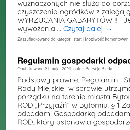
wyznaczonych nie służą do porz
czyszczenia ogródków z zalega
WYRZUCANIA GABARYTÓW !! Jes
wywożenia …
Czytaj dalej
→
Zaszufladkowano do kategorii
start
|
Możliwość komentowan
Regulamin gospodarki odpa
Opublikowano
21 maja, 2026
,
autor:
Patrycja Bieda
Podstawy prawne: Regulamin i St
Rady Miejskiej w sprawie utrzyma
porządku na terenie miasta Byt
ROD „Przyjaźń” w Bytomiu. § 1 Z
odpadami Gospodarką odpadami 
ROD, który ustanawia gospodar