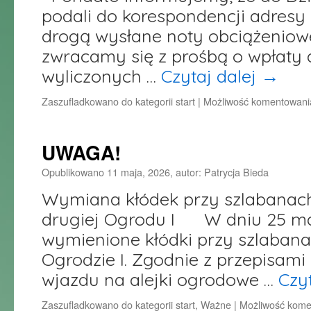
podali do korespondencji adresy 
drogą wysłane noty obciążeniow
zwracamy się z prośbą o wpłaty 
wyliczonych …
Czytaj dalej
→
Zaszufladkowano do kategorii
start
|
Możliwość komentowan
UWAGA!
Opublikowano
11 maja, 2026
,
autor:
Patrycja Bieda
Wymiana kłódek przy szlabanach 
drugiej Ogrodu I W dniu 25 maj
wymienione kłódki przy szlabanac
Ogrodzie I. Zgodnie z przepisam
wjazdu na alejki ogrodowe …
Czy
Zaszufladkowano do kategorii
start
,
Ważne
|
Możliwość kom