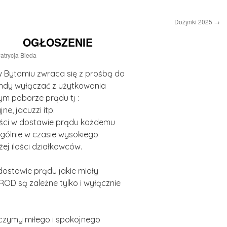
Dożynki 2025
→
OGŁOSZENIE
atrycja Bieda
 Bytomiu zwraca się z prośbą do
ndy wyłączać z użytkowania
ym poborze prądu tj :
ne, jacuzzi itp.
ości w dostawie prądu każdemu
ególnie w czasie wysokiego
ej ilości działkowców.
dostawie prądu jakie miały
 ROD są zależne tylko i wyłącznie
czymy miłego i spokojnego