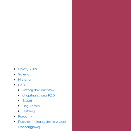
Opłaty 2026
Galeria.
Historia
PZD
Wzory dokumentów
oficjalna strona PZD
Statut
Regulamin
Ustawy
Poradniki
Regulamin korzystania z sieci
wodociągowej