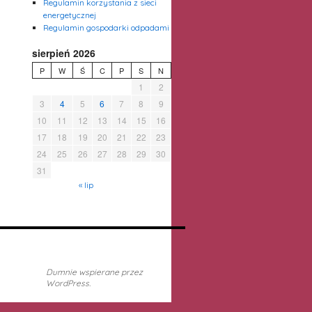
Regulamin korzystania z sieci
energetycznej
Regulamin gospodarki odpadami
sierpień 2026
P
W
Ś
C
P
S
N
1
2
3
4
5
6
7
8
9
10
11
12
13
14
15
16
17
18
19
20
21
22
23
24
25
26
27
28
29
30
31
« lip
Dumnie wspierane przez
WordPress.