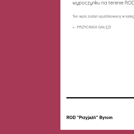
wypoczynku na terenie ROD
Ten wpis został opublikowany w kateg
←
PRZYCINKA GAŁĘZI
ROD "Przyjaźń" Bytom