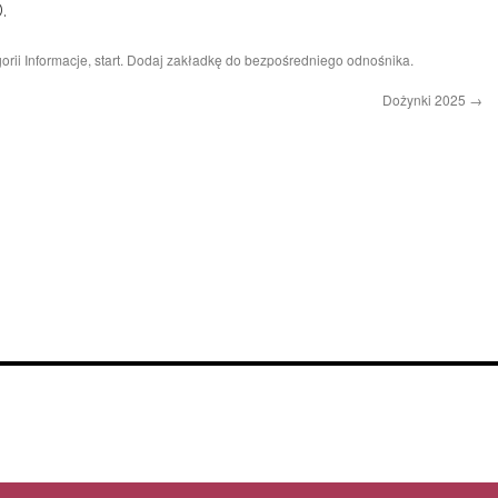
.
orii
Informacje
,
start
. Dodaj zakładkę do
bezpośredniego odnośnika
.
Dożynki 2025
→