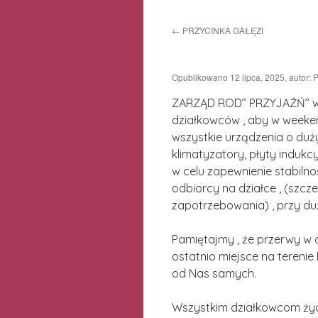
do
←
PRZYCINKA GAŁĘZI
treści
Opublikowano
12 lipca, 2025
,
autor:
P
ZARZĄD ROD’’ PRZYJAŹŃ’’ w
działkowców , aby w weeke
wszystkie urządzenia o duż
klimatyzatory, płyty indukcyj
w celu zapewnienie stabiln
odbiorcy na działce , (szcz
zapotrzebowania) , przy duż
Pamiętajmy , że przerwy w 
ostatnio miejsce na terenie
od Nas samych.
Wszystkim działkowcom ży