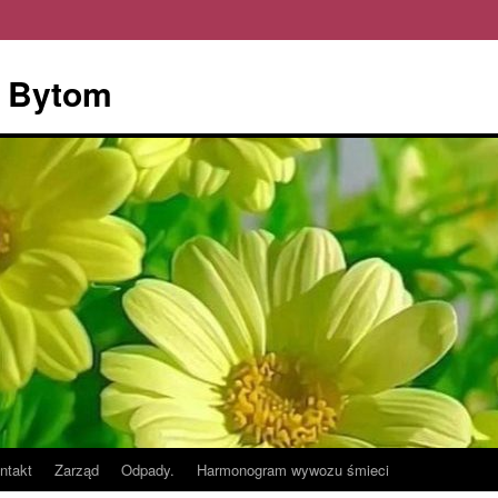
" Bytom
ntakt
Zarząd
Odpady.
Harmonogram wywozu śmieci