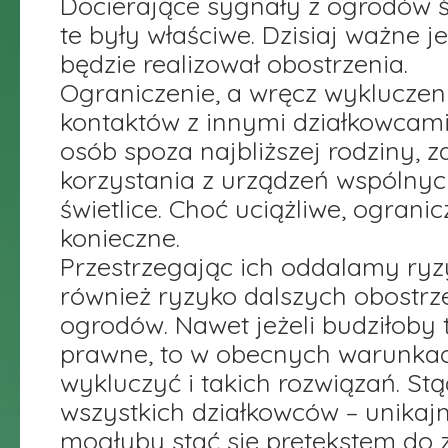
Docierające sygnały z ogrodów ś
te były właściwe. Dzisiaj ważne je
będzie realizował obostrzenia.
Ograniczenie, a wręcz wykluczen
kontaktów z innymi działkowcami
osób spoza najbliższej rodziny, 
korzystania z urządzeń wspólnych
świetlice. Choć uciążliwe, ogranic
konieczne.
Przestrzegając ich oddalamy ryz
również ryzyko dalszych obostrz
ogrodów. Nawet jeżeli budziłoby 
prawne, to w obecnych warunka
wykluczyć i takich rozwiązań. St
wszystkich działkowców – unikaj
mogłyby stać się pretekstem do