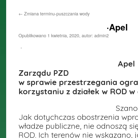
do
←
Zmiana terminu-puszczania wody
treści
·Apel
Opublikowano
1 kwietnia, 2020
,
autor:
admin2
·
Apel Krajo
Zarządu PZD
w sprawie przestrzegania ogra
korzystaniu z działek w ROD w 
Szanowni dzia
Jak dotychczas obostrzenia wpr
władze publiczne, nie odnoszą si
ROD. Ich terenów nie wskazano, 