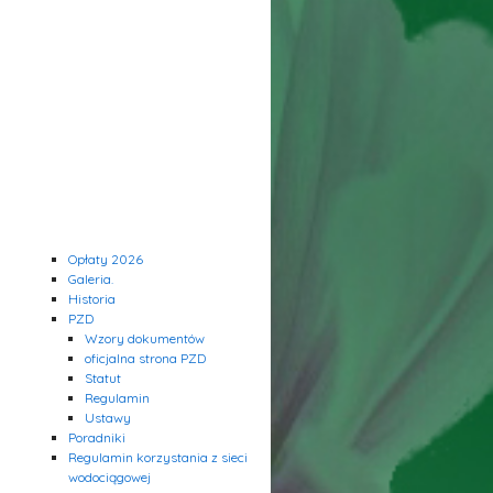
Opłaty 2026
Galeria.
Historia
PZD
Wzory dokumentów
oficjalna strona PZD
Statut
Regulamin
Ustawy
Poradniki
Regulamin korzystania z sieci
wodociągowej