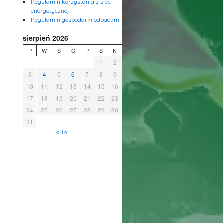
Regulamin korzystania z sieci
energetycznej
Regulamin gospodarki odpadami
sierpień 2026
P
W
Ś
C
P
S
N
1
2
3
4
5
6
7
8
9
10
11
12
13
14
15
16
17
18
19
20
21
22
23
24
25
26
27
28
29
30
31
« lip