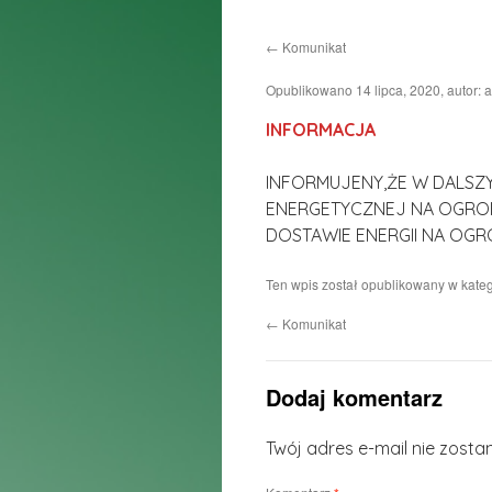
do
←
Komunikat
treści
Opublikowano
14 lipca, 2020
,
autor:
a
INFORMACJA
INFORMUJENY,ŻE W DALSZY
ENERGETYCZNEJ NA OGROD
DOSTAWIE ENERGII NA OGR
Ten wpis został opublikowany w kateg
←
Komunikat
Dodaj komentarz
Twój adres e-mail nie zosta