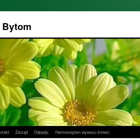
" Bytom
ntakt
Zarząd
Odpady.
Harmonogram wywozu śmieci