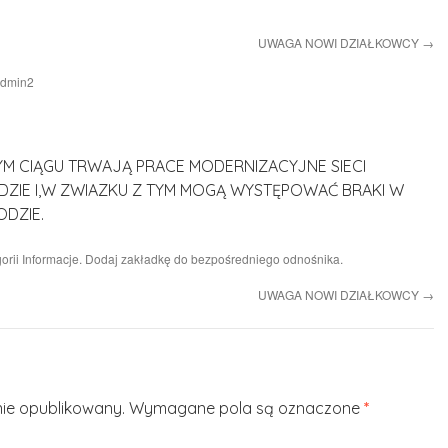
UWAGA NOWI DZIAŁKOWCY
→
dmin2
M CIĄGU TRWAJĄ PRACE MODERNIZACYJNE SIECI
ZIE I,W ZWIAZKU Z TYM MOGĄ WYSTĘPOWAĆ BRAKI W
ODZIE.
orii
Informacje
. Dodaj zakładkę do
bezpośredniego odnośnika
.
UWAGA NOWI DZIAŁKOWCY
→
nie opublikowany.
Wymagane pola są oznaczone
*