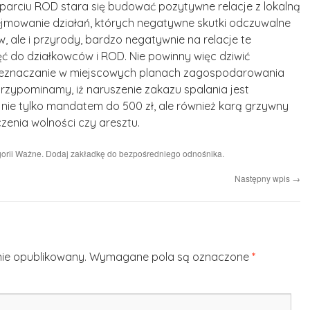
parciu ROD stara się budować pozytywne relacje z lokalną
ejmowanie działań, których negatywne skutki odczuwalne
w, ale i przyrody, bardzo negatywnie na relacje te
ć do działkowców i ROD. Nie powinny więc dziwić
zeznaczanie w miejscowych planach zagospodarowania
Przypominamy, iż naruszenie zakazu spalania jest
ie tylko mandatem do 500 zł, ale również karą grzywny
czenia wolności czy aresztu.
orii
Ważne
. Dodaj zakładkę do
bezpośredniego odnośnika
.
Następny wpis
→
nie opublikowany.
Wymagane pola są oznaczone
*