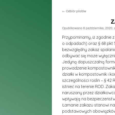
do
←
Odbiór pilotów
treści
Z
Opublikowano
8 października, 2020
,
Przypominamy, iż zgodnie 
o odpadach) oraz § 68 pkt 
bezwzględny zakaz spalania
odbywać się może wyłącznie
Jedyną dopuszczalną formą
prowadzenie kompostownika
działki w kompostownik i 
szczególności roślin – § 42
istnieć na terenie ROD. Zak
naruszany przez działkowcó
wpływają na bezpieczeństwo
Łamanie zakazu stanowi nar
podstawowych obowiązków d