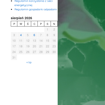
Regulamin korzystania z sieci
energetycznej
Regulamin gospodarki odpadami
sierpień 2026
P
W
Ś
C
P
S
N
1
2
3
4
5
6
7
8
9
10
11
12
13
14
15
16
17
18
19
20
21
22
23
24
25
26
27
28
29
30
31
« lip