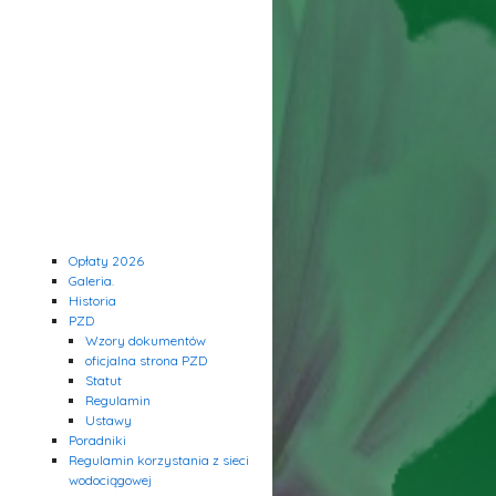
Opłaty 2026
Galeria.
Historia
PZD
Wzory dokumentów
oficjalna strona PZD
Statut
Regulamin
Ustawy
Poradniki
Regulamin korzystania z sieci
wodociągowej