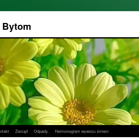
" Bytom
ntakt
Zarząd
Odpady.
Harmonogram wywozu śmieci