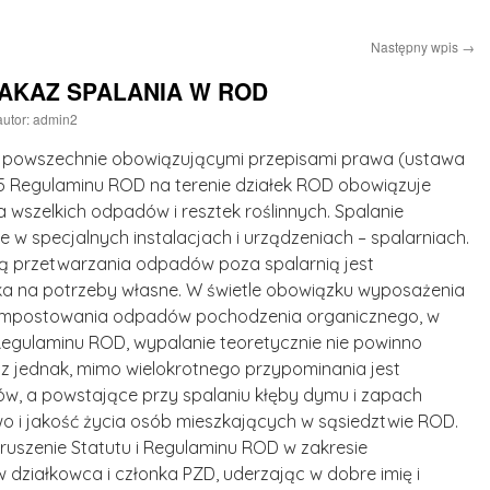
Następny wpis
→
AKAZ SPALANIA W ROD
autor:
admin2
z powszechnie obowiązującymi przepisami prawa (ustawa
5 Regulaminu ROD na terenie działek ROD obowiązuje
 wszelkich odpadów i resztek roślinnych. Spalanie
 w specjalnych instalacjach i urządzeniach – spalarniach.
 przetwarzania odpadów poza spalarnią jest
 na potrzeby własne. W świetle obowiązku wyposażenia
kompostowania odpadów pochodzenia organicznego, w
 Regulaminu ROD, wypalanie teoretycznie nie powinno
az jednak, mimo wielokrotnego przypominania jest
w, a powstające przy spalaniu kłęby dymu i zapach
 i jakość życia osób mieszkających w sąsiedztwie ROD.
uszenie Statutu i Regulaminu ROD w zakresie
ziałkowca i członka PZD, uderzając w dobre imię i