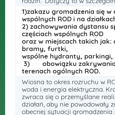
rodzin. Dotyczy to w szczególn
1)zakazu gromadzenia się w 
wspólnych ROD i na działkac
2) zachowywania dystansu s
częściach wspólnych ROD
oraz w miejscach takich jak: a
bramy, furtki,
wspólne hydranty, parkingi, 
3) obowiązku zakrywania u
terenach ogólnych ROD.
Wiosna to okres rozruchu w RO
woda i energia elektryczna. K
zwraca się o przemyślane real
działań, aby nie powodowały 
obecnej sytuacji gromadzenia s