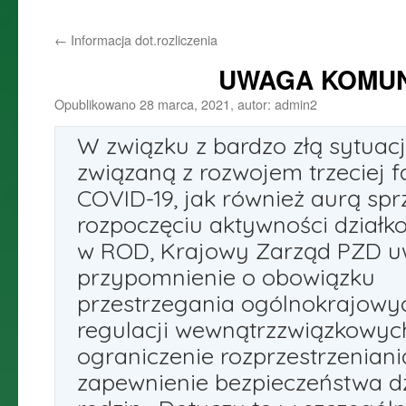
do
←
Informacja dot.rozliczenia
treści
UWAGA KOMUN
Opublikowano
28 marca, 2021
,
autor:
admin2
W związku z bardzo złą sytuac
związaną z rozwojem trzeciej 
COVID-19, jak również aurą spr
rozpoczęciu aktywności działk
w ROD, Krajowy Zarząd PZD u
przypomnienie o obowiązku
przestrzegania ogólnokrajowy
regulacji wewnątrzzwiązkowych
ograniczenie rozprzestrzeniani
zapewnienie bezpieczeństwa dz