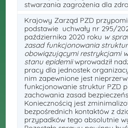
stwarzania zagrożenia dla zdrow
Krajowy Zarząd PZD przypomin
podstawie uchwały nr 295/202
października 2020 roku
w spra
zasad funkcjonowania struktur
obowiązującymi restrykcjami w
stanu epidemii
wprowadził nad
pracy dla jednostek organizac
nim zapewnione jest nieprzer
funkcjonowanie struktur PZD p
zachowania zasad bezpieczeńst
Koniecznością jest zminimaliz
bezpośrednich kontaktów z dzi
przypadków tego absolutnie 
Pozostałe sprawy powinny być 