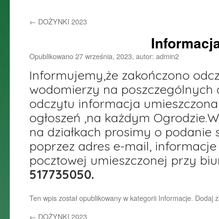
do
←
DOŻYNKI 2023
treści
Informacj
Opublikowano
27 września, 2023
,
autor:
admin2
Informujemy,że zakończono odc
wodomierzy na poszczególnych d
odczytu informacja umieszczona 
ogłoszeń ,na każdym Ogrodzie.W
na działkach prosimy o podanie
poprzez adres e-mail, informacje
pocztowej umieszczonej przy biu
517735050.
Ten wpis został opublikowany w kategorii
Informacje
. Dodaj 
←
DOŻYNKI 2023