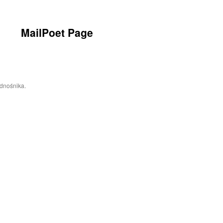
MailPoet Page
dnośnika
.