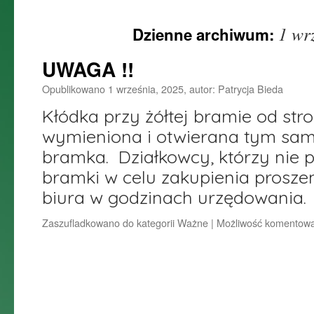
do
1 wr
Dzienne archiwum:
treści
UWAGA !!
Opublikowano
1 września, 2025
,
autor:
Patrycja Bieda
Kłódka przy żółtej bramie od stron
wymieniona i otwierana tym sa
bramka. Działkowcy, którzy nie 
bramki w celu zakupienia proszen
biura w godzinach urzędowania
Zaszufladkowano do kategorii
Ważne
|
Możliwość komentow